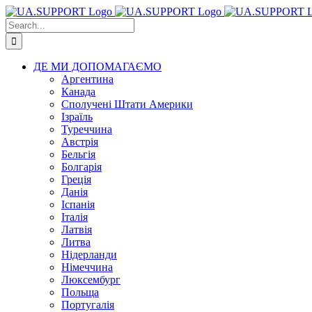
Skip
to
Search
content
for:
ДЕ МИ ДОПОМАГАЄМО
Аргентина
Канада
Сполучені Штати Америки
Ізраїль
Туреччина
Австрія
Бельгія
Болгарія
Греція
Данія
Іспанія
Італія
Латвія
Литва
Нідерланди
Німеччина
Люксембург
Польща
Португалія