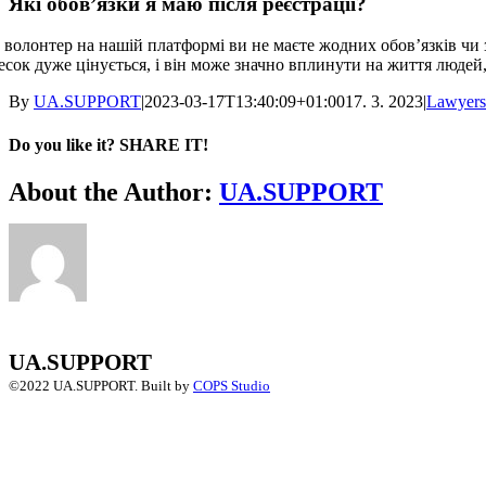
Які обов’язки я маю після реєстрації?
 волонтер на нашій платформі ви не маєте жодних обов’язків чи з
есок дуже цінується, і він може значно вплинути на життя людей
By
UA.SUPPORT
|
2023-03-17T13:40:09+01:00
17. 3. 2023
|
Lawyers
Do you like it? SHARE IT!
Facebook
Twitter
LinkedIn
About the Author:
UA.SUPPORT
UA.SUPPORT
©2022 UA.SUPPORT.
Built by
COPS Studio