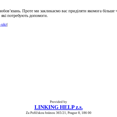
обов’язань. Проте ми закликаємо вас приділяти якомога більше ч
, які потребують допомоги.
-ukr
|
Provided by
LINKING HELP z.s.
Za Poříčskou bránou 365/21, Prague 8, 186 00