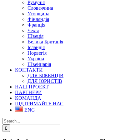
Румунія
Словаччина
Угорщина
Фінляндія
Франція
Чехія
Швеція
Велика Британія
Ісландія
Норвегія
Україна
Швейцарія
КОНТАКТИ
ДЛЯ БІЖЕНЦІВ
ДЛЯ ЮРИСТІВ
НАШ ПРОЕКТ
ПАРТНЕРИ
КОМАНДА
ПІДТРИМАЙТЕ НАС
ENG
Search
for: