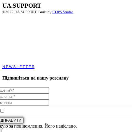
UA.SUPPORT
©2022 UA.SUPPORT.
Built by
COPS Studio
Toggle
Sliding
Bar
Підпишіться на нашу розсилку
Area
Підписатися на розсилку новин UA.Support
ІДПРАВИТИ
кую за повідомлення. Його надіслано.