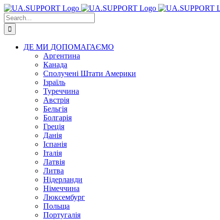
Skip
to
Search
content
for:
ДЕ МИ ДОПОМАГАЄМО
Аргентина
Канада
Сполучені Штати Америки
Ізраїль
Туреччина
Австрія
Бельгія
Болгарія
Греція
Данія
Іспанія
Італія
Латвія
Литва
Нідерланди
Німеччина
Люксембург
Польща
Португалія