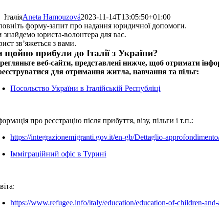
Італія
Aneta Hamouzová
2023-11-14T13:05:50+01:00
повніть форму-запит про надання юридичної допомоги.
 знайдемо юриста-волонтера для вас.
ист зв’яжеться з вами.
 щойно прибули до Італії з України?
регляньте веб-сайти, представлені нижче, щоб отримати інфор
реєструватися для отримання житла, навчання та пільг:
Посольство України в Італійській Республіці
формація про реєстрацію після прибуття, візу, пільги і т.п.:
https://integrazionemigranti.gov.it/en-gb/Dettaglio-approfondimen
Імміграційний офіс в Турині
віта:
https://www.refugee.info/italy/education/education-of-children-an