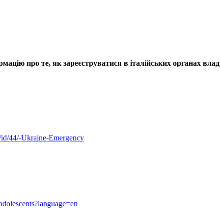
мацію про те, як зареєструватися в італійських органах влади
to/id/44/-Ukraine-Emergency
d-adolescents?language=en