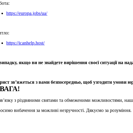
бота:
https://europa.jobs/ua/
тло:
https://icanhelp.host/
випадку, якщо ви не знайдете вирішення своєї ситуації на на
ист зв’яжеться з вами безпосередньо, щоб узгодити умови ю
ВАГА!
зв’язку з різдвяними святами та обмеженими можливостями, наша
осимо вибачення за можливі незручності. Дякуємо за розуміння.