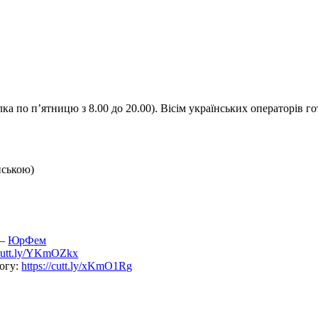
ка по п’ятницю з 8.00 до 20.00). Вісім українських операторів го
йською)
 –
ЮрФем
/cutt.ly/YKmOZkx
могу:
https://cutt.ly/xKmO1Rg