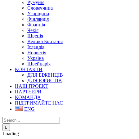
Румунія
Словаччина
Угорщина
Фінляндія
Франція
Чехія
Швеція
Велика Британія
Ісландія
Норвегія
Україна
Швейцарія
КОНТАКТИ
ДЛЯ БІЖЕНЦІВ
ДЛЯ ЮРИСТІВ
НАШ ПРОЕКТ
ПАРТНЕРИ
КОМАНДА
ПІДТРИМАЙТЕ НАС
ENG
Search
for:
Loading...