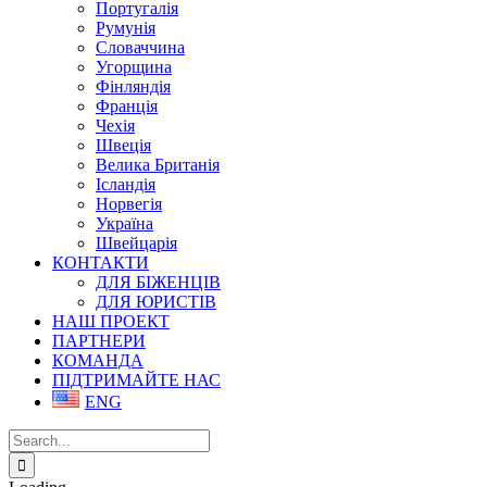
Португалія
Румунія
Словаччина
Угорщина
Фінляндія
Франція
Чехія
Швеція
Велика Британія
Ісландія
Норвегія
Україна
Швейцарія
КОНТАКТИ
ДЛЯ БІЖЕНЦІВ
ДЛЯ ЮРИСТІВ
НАШ ПРОЕКТ
ПАРТНЕРИ
КОМАНДА
ПІДТРИМАЙТЕ НАС
ENG
Search
for: