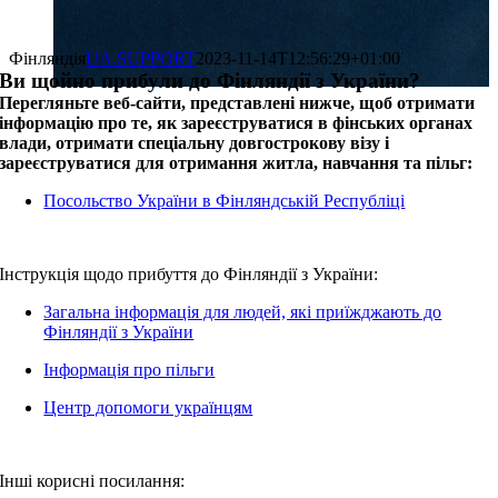
Фінляндія
UA.SUPPORT
2023-11-14T12:56:29+01:00
Ви щойно прибули до Фінляндії з України?
Перегляньте веб-сайти, представлені нижче, щоб отримати
інформацію про те, як зареєструватися в фінських органах
влади, отримати спеціальну довгострокову візу і
зареєструватися для отримання житла, навчання та пільг:
Посольство України в Фінляндській Республіці
Інструкція щодо прибуття до Фінляндії з України:
Загальна інформація для людей, які приїжджають до
Фінляндії з України
Інформація про пільги
Центр допомоги українцям
Інші корисні посилання: