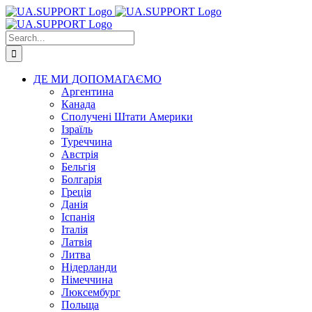
Skip
to
content
Search
for:
ДЕ МИ ДОПОМАГАЄМО
Аргентина
Канада
Сполучені Штати Америки
Ізраїль
Туреччина
Австрія
Бельгія
Болгарія
Греція
Данія
Іспанія
Італія
Латвія
Литва
Нідерланди
Німеччина
Люксембург
Польща