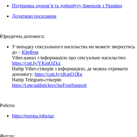
Підтримка здоров’я та добробуту біженців з України
Додаткові посилання
Юридична допомога:
У випадку сексуального насильства ви можете звернутись
до –
ЮрФем
Viber-канал з інформацією про сексуальне насильство:
https://cutt.ly/YKmOZkx
Набір Viber-стікерів з інформацією, де можна отримати
допомогу:
https://cutt.ly/xKmO1Rg
Набір Telegram-стікерів:
https://t.me/addstickers/JurFemSupport
Робота:
https://europa.jobs/ua/
Житло: