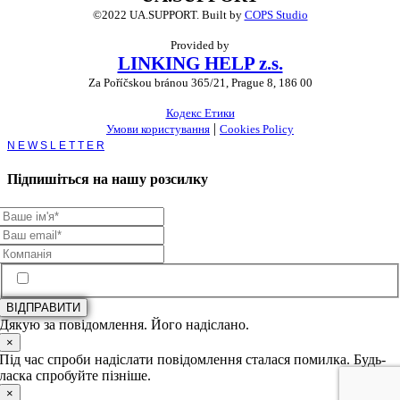
©2022 UA.SUPPORT.
Built by
COPS Studio
Provided by
LINKING HELP z.s.
Za Poříčskou bránou 365/21, Prague 8, 186 00
Кодекс Етики
|
Умови користування
Cookies Policy
Toggle
Sliding
Bar
Підпишіться на нашу розсилку
Area
Підписатися на розсилку новин UA.Support
ВІДПРАВИТИ
Дякую за повідомлення. Його надіслано.
×
Під час спроби надіслати повідомлення сталася помилка. Будь-
ласка спробуйте пізніше.
×