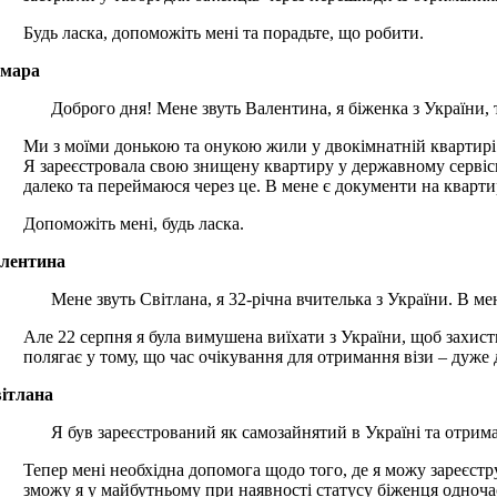
Будь ласка, допоможіть мені та порадьте, що робити.
мара
Доброго дня! Мене звуть Валентина, я біженка з України,
Ми з моїми донькою та онукою жили у двокімнатній квартирі 
Я зареєстровала свою знищену квартиру у державному сервісно
далеко та переймаюся через це. В мене є документи на кварт
Допоможіть мені, будь ласка.
лентина
Мене звуть Світлана, я 32-річна вчителька з України. В ме
Але 22 серпня я була вимушена виїхати з України, щоб захист
полягає у тому, що час очікування для отримання візи – дуже д
ітлана
Я був зареєстрований як самозайнятий в Україні та отрим
Тепер мені необхідна допомога щодо того, де я можу зареєстру
зможу я у майбутньому при наявності статусу біженця одночасн