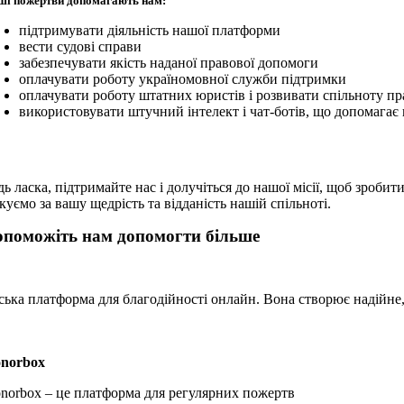
ші пожертви допомагають нам:
підтримувати діяльність нашої платформи
вести судові справи
забезпечувати якість наданої правової допомоги
оплачувати роботу україномовної служби підтримки
оплачувати роботу штатних юристів і розвивати спільноту пр
використовувати штучний інтелект і чат-ботів, що допомагає
дь ласка, підтримайте нас і долучіться до нашої місії, щоб зроб
куємо за вашу щедрість та відданість нашій спільноті.
опоможіть нам допомогти більше
ська платформа для благодійності онлайн. Вона створює надійне
norbox
norbox – це платформа для регулярних пожертв