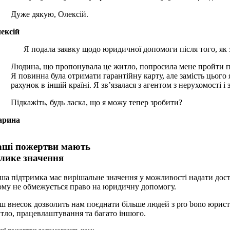
Дуже дякую, Олексій.
ексій
Я подала заявку щодо юридичної допомоги після того, як
Людина, що пропонувала це житло, попросила мене пройти про
Я повинна була отримати гарантійну карту, але замість цього
рахунок в іншій країні. Я зв’язалася з агентом з нерухомості 
Підкажіть, будь ласка, що я можу тепер зробити?
арина
аші пожертви мають
елике значення
ша підтримка має вирішальне значення у можливості надати дост
ому не обмежується право на юридичну допомогу.
ш внесок дозволить нам поєднати більше людей з pro bono юрист
тло, працевлаштування та багато іншого.