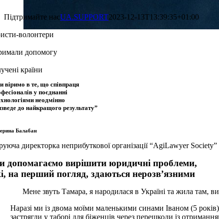
Підтримайте нас
UA.SUPPORT
2023-12-13T13:39:35+01:00
исти-волонтери
римали допомогу
лучені країни
и віримо в те, що співпраця
офесіоналів у поєднанні
технологіями неодмінно
изведе до найкращого результату”
ерина Балабан
руюча директорка неприбуткової організації “AgiLawyer Society”
и допомагаємо вирішити юридичні проблеми,
кі, на перший погляд, здаються нерозв’язними
Мене звуть Тамара, я народилася в Україні та жила там, в
Наразі ми із двома моїми маленькими синами Іваном (5 років) 
застрягли у таборі для біженців через перешкоди із отримання