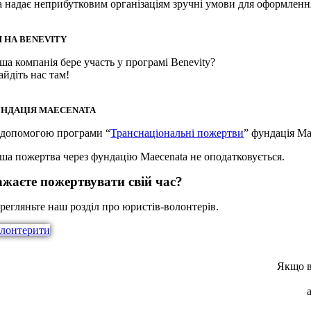
а надає неприбутковим організаціям зручні умови для оформлення
 НА BENEVITY
ша компанія бере участь у програмі Benevity?
айдіть нас там!
НДАЦІЯ MAECENATA
 допомогою програми “
Транснаціональні пожертви
” фундація Ma
ша пожертва через фундацію Maecenata не оподатковується.
ажаєте пожертвувати свій час?
регляньте наш розділ про юристів-волонтерів.
лонтерити
Якщо в