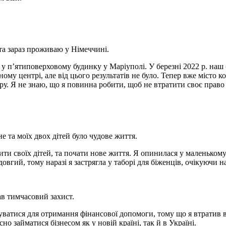
 та зараз проживаю у Німеччині.
у п’ятиповерховому будинку у Маріуполі. У березні 2022 р. наш 
му центрі, але від цього результатів не було. Тепер вже місто 
иру. Я не знаю, що я повинна робити, щоб не втратити своє прав
не та моїх двох дітей було чудове життя.
ити своїх дітей, та почати нове життя. Я опинилася у маленьком
овгий, тому наразі я застрягла у таборі для біженців, очікуючи на
ав тимчасовий захист.
ватися для отримання фінансової допомоги, тому що я втратив вес
о займатися бізнесом як у новій країні, так й в Україні.