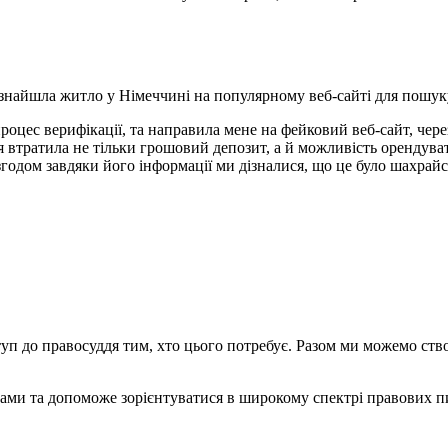
 знайшла житло у Німеччині на популярному веб-сайті для пошук
цес верифікації, та направила мене на фейковий веб-сайт, через
 я втратила не тільки грошовий депозит, а й можливість орендува
і згодом завдяки його інформації ми дізналися, що це було шахрайс
уп до правосуддя тим, хто цього потребує. Разом ми можемо ств
ами та допоможе зорієнтуватися в широкому спектрі правових п