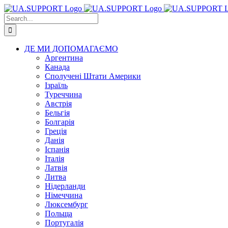
Skip
to
Search
content
for:
ДЕ МИ ДОПОМАГАЄМО
Аргентина
Канада
Сполучені Штати Америки
Ізраїль
Туреччина
Австрія
Бельгія
Болгарія
Греція
Данія
Іспанія
Італія
Латвія
Литва
Нідерланди
Німеччина
Люксембург
Польща
Португалія