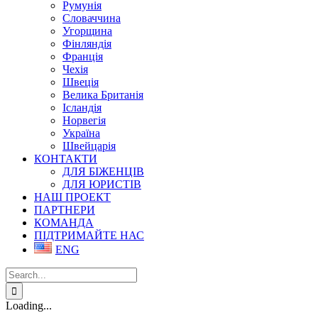
Румунія
Словаччина
Угорщина
Фінляндія
Франція
Чехія
Швеція
Велика Британія
Ісландія
Норвегія
Україна
Швейцарія
КОНТАКТИ
ДЛЯ БІЖЕНЦІВ
ДЛЯ ЮРИСТІВ
НАШ ПРОЕКТ
ПАРТНЕРИ
КОМАНДА
ПІДТРИМАЙТЕ НАС
ENG
Search
for:
Loading...