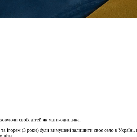
иховуючи своїх дітей як мати-одиначка.
та Ігорем (3 роки) були вимушені залишити своє село в Україні, 
м візи.