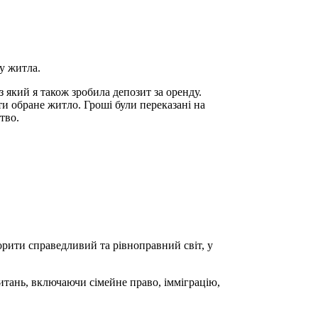
у житла.
 який я також зробила депозит за оренду.
ти обране житло. Гроші були переказані на
тво.
орити справедливий та рівноправний світ, у
итань, включаючи сімейне право, імміграцію,