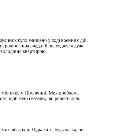
будинок було знищено у ході воєнних дій.
контролює інша влада. Я знаходжуся дуже
о володіння квартирою.
у містечку у Німеччині. Моя проблема
 те, щоб мені сказали, що робити далі.
ь свій дохід. Підкажіть, будь ласка, чи