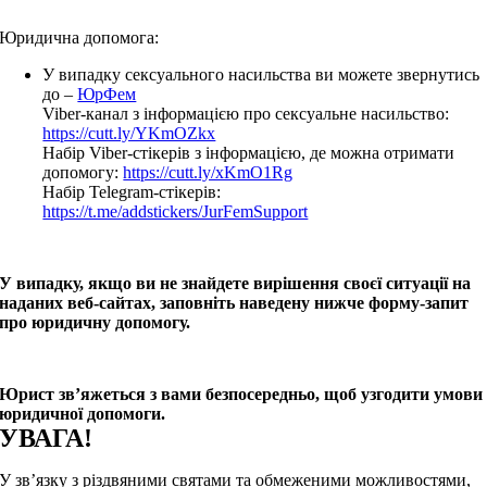
Юридична допомога:
У випадку сексуального насильства ви можете звернутись
до –
ЮрФем
Viber-канал з інформацією про сексуальне насильство:
https://cutt.ly/YKmOZkx
Набір Viber-стікерів з інформацією, де можна отримати
допомогу:
https://cutt.ly/xKmO1Rg
Набір Telegram-стікерів:
https://t.me/addstickers/JurFemSupport
У випадку, якщо ви не знайдете вирішення своєї ситуації на
наданих веб-сайтах, заповніть наведену нижче форму-запит
про юридичну допомогу.
Юрист зв’яжеться з вами безпосередньо, щоб узгодити умови
юридичної допомоги.
УВАГА!
У зв’язку з різдвяними святами та обмеженими можливостями,