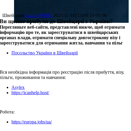
Швейцарія
UA.SUPPORT
2023-11-14T13:09:15+01:00
Ви щойно прибули до Швейцарії з України?
Перегляньте веб-сайти, представлені нижче, щоб отримати
інформацію про те, як зареєструватися в швейцарських
органах влади, отримати спеціальну довгострокову візу і
зареєструватися для отримання житла, навчання та пільг
Посольство України в Швейцарії
Вся необхідна інформація про реєстрацію після прибуття, візу,
пільги, проживання та навчання:
Asylex
https://icanhelp.host/
Робота:
https://europa.jobs/ua/