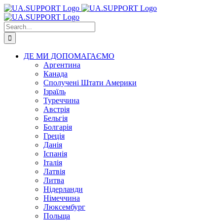
Skip
to
content
Search
for:
ДЕ МИ ДОПОМАГАЄМО
Аргентина
Канада
Сполучені Штати Америки
Ізраїль
Туреччина
Австрія
Бельгія
Болгарія
Греція
Данія
Іспанія
Італія
Латвія
Литва
Нідерланди
Німеччина
Люксембург
Польща