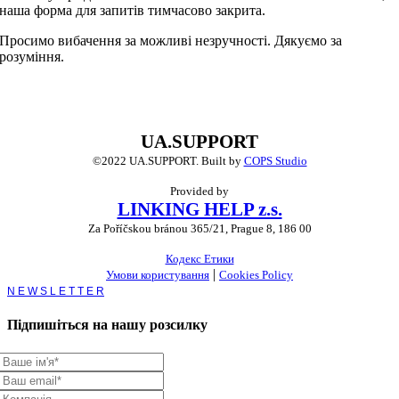
наша форма для запитів тимчасово закрита.
Просимо вибачення за можливі незручності. Дякуємо за
розуміння.
UA.SUPPORT
©2022 UA.SUPPORT.
Built by
COPS Studio
Provided by
LINKING HELP z.s.
Za Poříčskou bránou 365/21, Prague 8, 186 00
Кодекс Етики
|
Умови користування
Cookies Policy
Toggle
Sliding
Bar
Підпишіться на нашу розсилку
Area