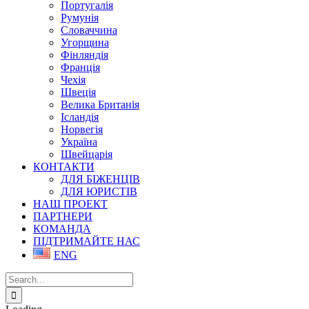
Португалія
Румунія
Словаччина
Угорщина
Фінляндія
Франція
Чехія
Швеція
Велика Британія
Ісландія
Норвегія
Україна
Швейцарія
КОНТАКТИ
ДЛЯ БІЖЕНЦІВ
ДЛЯ ЮРИСТІВ
НАШ ПРОЕКТ
ПАРТНЕРИ
КОМАНДА
ПІДТРИМАЙТЕ НАС
ENG
Search
for: